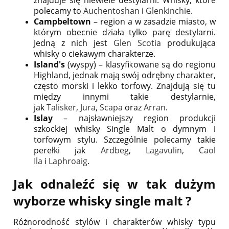
znajduje się niewiele destylarni. Whisky, które
polecamy to
Auchentoshan
i
Glenkinchie
.
Campbeltown
– region a w zasadzie miasto, w
którym obecnie działa tylko parę destylarni.
Jedną z nich jest
Glen Scotia
produkująca
whisky o ciekawym charakterze.
Island's
(wyspy) – klasyfikowane są do regionu
Highland, jednak mają swój odrębny charakter,
często morski i lekko torfowy. Znajdują się tu
między innymi takie destylarnie,
jak
Talisker
,
Jura
,
Scapa
oraz
Arran
.
Islay
– najsławniejszy region produkcji
szkockiej whisky Single Malt o dymnym i
torfowym stylu. Szczególnie polecamy takie
perełki jak
Ardbeg
,
Lagavulin
,
Caol
Ila
i
Laphroaig
.
Jak odnaleźć się w tak dużym
wyborze whisky single malt ?
Różnorodność stylów i charakterów whisky typu