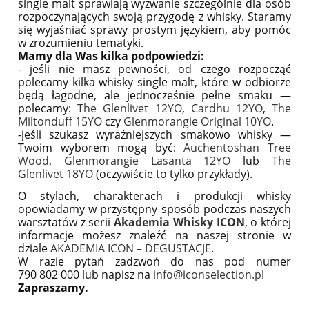
single malt sprawiają wyzwanie szczególnie dla osób
rozpoczynających swoją przygodę z whisky. Staramy
się wyjaśniać sprawy prostym językiem, aby pomóc
w zrozumieniu tematyki.
Mamy dla Was kilka podpowiedzi:
- jeśli nie masz pewności, od czego rozpocząć
polecamy kilka whisky single malt, które w odbiorze
będą łagodne, ale jednocześnie pełne smaku —
polecamy:
The Glenlivet 12YO
,
Cardhu 12YO
,
The
Miltonduff 15YO
czy
Glenmorangie Original 10YO
.
-jeśli szukasz wyraźniejszych smakowo whisky —
Twoim wyborem mogą być:
Auchentoshan Tree
Wood
,
Glenmorangie Lasanta 12YO
lub
The
Glenlivet 18YO
(oczywiście to tylko przykłady).
O stylach, charakterach i produkcji whisky
opowiadamy w przystępny sposób podczas naszych
warsztatów z serii
Akademia Whisky ICON
, o której
informacje możesz znaleźć na naszej stronie w
dziale
AKADEMIA ICON – DEGUSTACJE
.
W razie pytań zadzwoń do nas pod numer
790 802 000 lub napisz na
info@iconselection.pl
Zapraszamy.