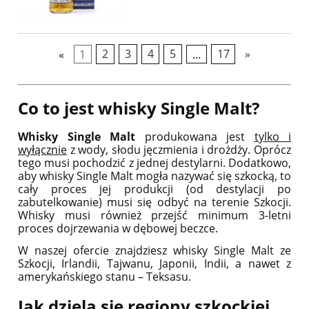
«
1
2
3
4
5
...
17
»
Co to jest whisky Single Malt?
Whisky Single Malt
produkowana jest
tylko i
wyłącznie
z wody, słodu jęczmienia i drożdży. Oprócz
tego musi pochodzić z jednej destylarni. Dodatkowo,
aby whisky Single Malt mogła nazywać się szkocką, to
cały proces jej produkcji (od destylacji po
zabutelkowanie) musi się odbyć na terenie Szkocji.
Whisky musi również przejść minimum 3-letni
proces dojrzewania w dębowej beczce.
W naszej ofercie znajdziesz whisky Single Malt ze
Szkocji, Irlandii, Tajwanu, Japonii, Indii, a nawet z
amerykańskiego stanu – Teksasu.
Jak dzielą się regiony szkockiej