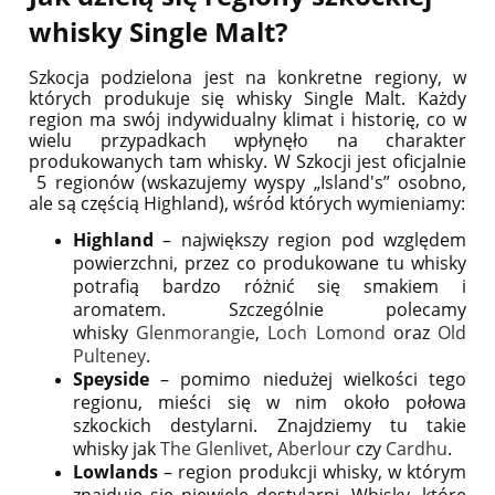
whisky Single Malt?
Szkocja podzielona jest na konkretne regiony, w
których produkuje się whisky Single Malt. Każdy
region ma swój indywidualny klimat i historię, co w
wielu przypadkach wpłynęło na charakter
produkowanych tam whisky. W Szkocji jest oficjalnie
5 regionów (wskazujemy wyspy „Island's” osobno,
ale są częścią Highland), wśród których wymieniamy:
Highland
– największy region pod względem
powierzchni, przez co produkowane tu whisky
potrafią bardzo różnić się smakiem i
aromatem. Szczególnie polecamy
whisky
Glenmorangie
,
Loch Lomond
oraz
Old
Pulteney
.
Speyside
– pomimo niedużej wielkości tego
regionu, mieści się w nim około połowa
szkockich destylarni. Znajdziemy tu takie
whisky jak
The Glenlivet
,
Aberlour
czy
Cardhu
.
Lowlands
– region produkcji whisky, w którym