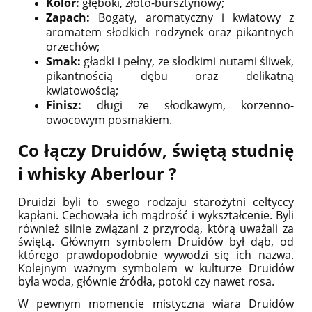
Kolor:
głęboki, złoto-bursztynowy;
Zapach:
Bogaty, aromatyczny i kwiatowy z
aromatem słodkich rodzynek oraz pikantnych
orzechów;
Smak:
gładki i pełny, ze słodkimi nutami śliwek,
pikantnością dębu oraz delikatną
kwiatowością;
Finisz:
długi ze słodkawym, korzenno-
owocowym posmakiem.
Co łączy Druidów, świętą studnię
i whisky Aberlour ?
Druidzi byli to swego rodzaju starożytni celtyccy
kapłani. Cechowała ich mądrość i wykształcenie. Byli
również silnie związani z przyrodą, którą uważali za
świętą. Głównym symbolem Druidów był dąb, od
którego prawdopodobnie wywodzi się ich nazwa.
Kolejnym ważnym symbolem w kulturze Druidów
była woda, głównie źródła, potoki czy nawet rosa.
W pewnym momencie mistyczna wiara Druidów