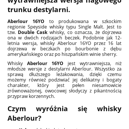
trunku destylarni.
Aberlour 16YO
to produkowana w szkockim
regionie Speyside whisky typu Single Malt. Jest to
tzw.
Double Cask
whisky, co oznacza, że dojrzewa
ona w dwóch rodzajach beczek. Podobnie jak 12-
letnia wersja, whisky Aberlour 16YO przez 16 lat
dojrzewa w beczkach po bourbonie z dębu
amerykańskiego oraz po hiszpańskim winie sherry.
Whisky
Aberlour 16YO
jest wytrawniejsza, niż
młodsze wersje z destylarni Aberlour. Wszystko za
sprawą dłuższego leżakowania, dzięki czemu
możemy również podziwiać jej delikatny i bogaty
charakter, który jest pełen niesamowicie
zrównoważonej, owocowej słodyczy z pikantnością
przypraw korzennych.
Czym wyróżnia się whisky
Aberlour?