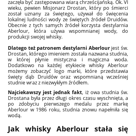
zaczęła być zastępowana wiarą chrześcijańską. Ok. VI
wieku, pewien Misjonarz Drostan, który po śmierci
został uznany za świętego, używał do święcenia
lokalnej ludności wody ze świętych źródeł Druidów.
Obecnie z tych samych źródeł korzysta destylarnia
Aberlour, która używa wspomnianej wody, do
produkcji swojej whisky.
Dlatego też patronem destylarni Aberlour
jest św.
Drostan, którego imieniem została nazwana studnia,
w której płynie mistyczna i magiczna woda.
Dodatkowo na każdej etykiecie whisky Aberlour
możemy zobaczyć logo marki, które przedstawia
święty dąb Druidów oraz wspomnianą wcześniej
studnie wraz z niezwykłym źródłem.
Najciekawszy jest jednak fakt
, iż owa studnia św.
Drostana była przez długi okres czasu wyschnięta, a
po zdobyciu pierwszego medalu przez markę
Aberlour w 1986 roku, studnia znowu napełniła się
wodą.
Jak whisky Aberlour stała się