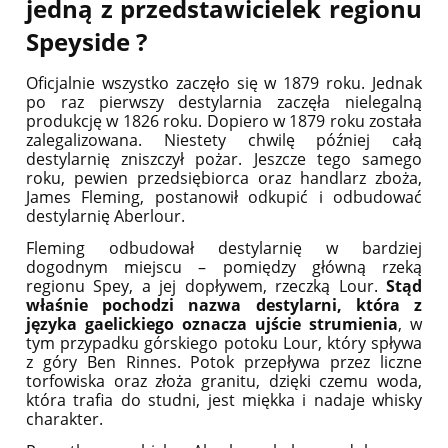
jedną z przedstawicielek regionu
Speyside ?
Oficjalnie wszystko zaczęło się w 1879 roku. Jednak
po raz pierwszy destylarnia zaczęła nielegalną
produkcję w 1826 roku. Dopiero w 1879 roku została
zalegalizowana. Niestety chwilę później całą
destylarnię zniszczył pożar. Jeszcze tego samego
roku, pewien przedsiębiorca oraz handlarz zboża,
James Fleming, postanowił odkupić i odbudować
destylarnię Aberlour.
Fleming odbudował destylarnię w bardziej
dogodnym miejscu – pomiędzy główną rzeką
regionu Spey, a jej dopływem, rzeczką Lour.
Stąd
właśnie pochodzi nazwa destylarni, która z
języka gaelickiego oznacza ujście strumienia
, w
tym przypadku górskiego potoku Lour, który spływa
z góry Ben Rinnes. Potok przepływa przez liczne
torfowiska oraz złoża granitu, dzięki czemu woda,
która trafia do studni, jest miękka i nadaje whisky
charakter.