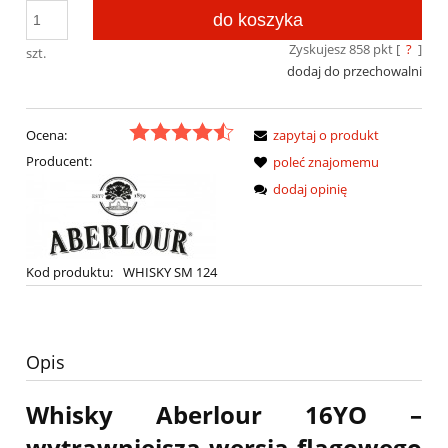
do koszyka
Zyskujesz
858
pkt [
?
]
szt.
dodaj do przechowalni
Ocena:
zapytaj o produkt
Producent:
poleć znajomemu
dodaj opinię
Kod produktu:
WHISKY SM 124
Opis
Whisky Aberlour 16YO –
wytrawniejsza wersja flagowego