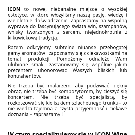
ICON
to nowe, niebanalne miejsce o wysokiej
estetyce, w które włożyliśmy naszą pasję, wiedzę i
wieloletnie doświadczenie. Zapraszamy na wspólną
wyprawę do fascynującego świata win, szampanów,
whisky tworzonych z sercem, niejednokrotnie z
kilkuwiekową tradycją.
Razem odkryjemy subtelne niuanse przebogatej
gamy aromatów i zapoznamy się z ciekawostkami na
temat produkcji. Pomożemy odnaleźć Wam
ulubione smaki, zastanowimy się wspólnie jakim
prezentem uhonorować Waszych bliskich lub
kontrahentów.
Nie trzeba być malarzem, aby podziwiać piękny
obraz, nie trzeba być kompozytorem, by cieszyć się
koncertem. Nie trzeba być specjalistą, by
rozkoszować się kieliszkiem szlachetnego trunku– to
nie wiedza tajemna a czysta przyjemność i ciekawe
doznania – zapraszamy !
W czym specjalizujemy się w ICON Wine