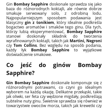
Gin
Bombay Sapphire
doskonale sprawdza się jako
baza do różnorodnych koktajli, ale równie dobrze
smakuje serwowany solo, z odrobiną lodu.
Najpopularniejszym sposobem podawania jest
klasyczny
gin z tonikiem
, który idealnie podkreśla
bogactwo aromatów i smaków tego ginu. Dla tych,
którzy lubią eksperymentować,
Bombay Sapphire
stanowi doskonały składnik do tworzenia
wyrafinowanych koktajli, takich jak
Martini, Negroni
czy
Tom Collins
. Bez względu na sposób podania,
każdy łyk
Bombay Sapphire
to wyjątkowe
doświadczenie smakowe.
Co jeść do ginów Bombay
Sapphire?
Gin Bombay Sapphire
doskonale komponuje się z
różnorodnymi potrawami, co czyni go idealnym
wyborem na każdą okazję. Delikatne przekąski, takie
jak oliwki, ser feta czy wędzone migdały, podkreślają
subtelne nuty ginu. Świetnie sprawdza się również w
towarzystwie owoców morza, takich jak krewetki czy