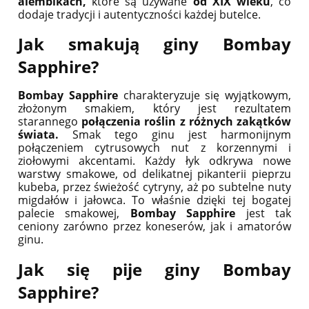
alembikach,
które są używane
od XIX wieku
, co
dodaje tradycji i autentyczności każdej butelce.
Jak smakują giny Bombay
Sapphire?
Bombay Sapphire
charakteryzuje się wyjątkowym,
złożonym smakiem, który jest rezultatem
starannego
połączenia roślin z różnych zakątków
świata.
Smak tego ginu jest harmonijnym
połączeniem cytrusowych nut z korzennymi i
ziołowymi akcentami. Każdy łyk odkrywa nowe
warstwy smakowe, od delikatnej pikanterii pieprzu
kubeba, przez świeżość cytryny, aż po subtelne nuty
migdałów i jałowca. To właśnie dzięki tej bogatej
palecie smakowej,
Bombay Sapphire
jest tak
ceniony zarówno przez koneserów, jak i amatorów
ginu.
Jak się pije giny Bombay
Sapphire?