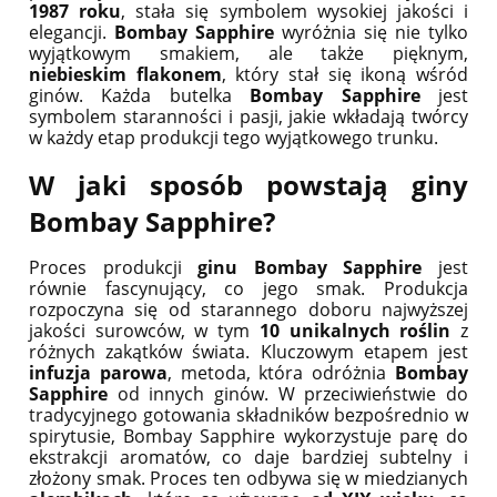
1987 roku
, stała się symbolem wysokiej jakości i
elegancji.
Bombay Sapphire
wyróżnia się nie tylko
wyjątkowym smakiem, ale także pięknym,
niebieskim flakonem
, który stał się ikoną wśród
ginów. Każda butelka
Bombay Sapphire
jest
symbolem staranności i pasji, jakie wkładają twórcy
w każdy etap produkcji tego wyjątkowego trunku.
W jaki sposób powstają giny
Bombay Sapphire?
Proces produkcji
ginu Bombay Sapphire
jest
równie fascynujący, co jego smak. Produkcja
rozpoczyna się od starannego doboru najwyższej
jakości surowców, w tym
10 unikalnych roślin
z
różnych zakątków świata. Kluczowym etapem jest
infuzja parowa
, metoda, która odróżnia
Bombay
Sapphire
od innych ginów. W przeciwieństwie do
tradycyjnego gotowania składników bezpośrednio w
spirytusie, Bombay Sapphire wykorzystuje parę do
ekstrakcji aromatów, co daje bardziej subtelny i
złożony smak. Proces ten odbywa się w miedzianych