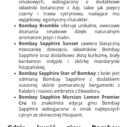
smakowych, wzbogacony o dodatkowe
składniki botaniczne z Azji, takie jak pieprz
czarny i trawa cytrynowa, nadające mu
wyjątkowy, egzotyczny charakter.
Bombay Bramble
oferuje unikalne, owocowe
doznania smakowe dzięki naturalnym
aromatom jeżyn i malin.
Bombay Sapphire Sunset
zawiera klasyczną
mieszankę dziesięciu składników Bombay
Sapphire oraz dodatkowo złotą kurkumę, biały
kardamon indyjski i skórkę mandarynki
hiszpańskiej.
Bombay Sapphire Star of Bombay
z kolei jest
odmianą Bombay Sapphire z dodatkiem
suszonej skórki pomarańczy bergamotki z
Kalabrii i nasion ambrette z Ekwadoru.
Bombay Sapphire Murcian Lemon Premier
Cru
to znakomita edycja ginu Bombay
Sapphire wzbogacona o smak najlepszych
cytryn ze słonecznej Hiszpanii.