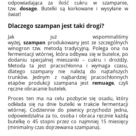
odpowiadająca za ilość cukru w szampanie,
tzw.
dosage
. Butelki są korkowane i wysyłane w
świat!
Dlaczego szampan jest taki drogi?
Jak już wspominaliśmy
wyżej,
szampan
produkowany jest ze szczególnych
winogron tzw. metodą tradycyjną. Polega ona na
fermentacji wtórnej, która odbywa się w butelce, po
dodaniu specjalnej mieszanki – cukru i drożdży.
Metoda ta jest pracochłonna i wymaga czasu,
dlatego szampany nie należą do najtańszych
trunków. Jednym z najbardziej pracochłonnych
etapów produkcji szampana jest
remuage
, czyli
ręczne obracanie butelek.
Proces ten ma na celu pozbycie się osadu, który
odkłada się na dnie butelki w trakcie fermentacji
wtórnej. Codziennie do piwnicy przychodzi jedna,
odpowiedzialna za to, osoba i obraca ręcznie każdą
butelkę o 45 stopni przez co najmniej 15 miesięcy
(minimalny czas dojrzewania szampana).