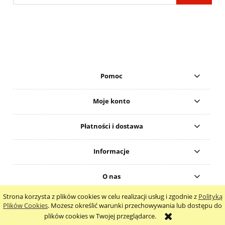
Pomoc
Moje konto
Płatności i dostawa
Informacje
O nas
Strona korzysta z plików cookies w celu realizacji usług i zgodnie z
Polityką
pokaż pełną wersję strony
Plików Cookies
. Możesz określić warunki przechowywania lub dostępu do
plików cookies w Twojej przeglądarce.
Sklep internetowy Shoper.pl