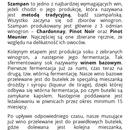
Szampan
to jedno z najbardziej wymagających win,
jeżeli chodzi o jego produkcję, która nazywana
jest
metodą tradycyjną
, bądź szampańską.
Wszystko zaczyna się od zbiorów winogron.
Szampan produkowany jest głównie z 3 odmian
winogron –
Chardonnay
,
Pinot Noir
oraz
Pinot
Meunier
. Najczęściej są one zbierane ręcznie, ze
względu na delikatność ich owoców.
Kolejnym etapem jest produkcja soku z zebranych
winogron, a następnie jego fermentacja. Tak
sfermentowany sok nazywamy
winem bazowym
.
Pierwsze fermentacja już za nami, czas teraz na
drugą, tzw. wtórną fermentację. Nasze wino bazowe
przelewane jest do butelek ze specjalną mieszanką
drożdży i syropu (liqueur de tirage), dzięki której
odbywa się wtórna fermentacja, po czym butelki są
zamykane kapslem. Następnie poddawane jest
leżakowaniu w piwnicach przez okres minimum 15
miesięcy.
Po upływie odpowiedniego czasu, nasze musujące
już wino przelewane jest do prawidłowych butelek,
gdzie dolewana jest kolejna mieszanka,