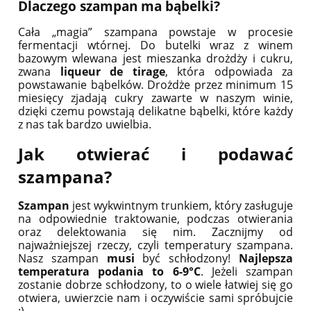
Dlaczego szampan ma bąbelki?
Cała „magia” szampana powstaje w procesie
fermentacji wtórnej. Do butelki wraz z winem
bazowym wlewana jest mieszanka drożdży i cukru,
zwana
liqueur de tirage
, która odpowiada za
powstawanie bąbelków. Drożdże przez minimum 15
miesięcy zjadają cukry zawarte w naszym winie,
dzięki czemu powstają delikatne bąbelki, które każdy
z nas tak bardzo uwielbia.
Jak otwierać i podawać
szampana?
Szampan
jest wykwintnym trunkiem, który zasługuje
na odpowiednie traktowanie, podczas otwierania
oraz delektowania się nim. Zacznijmy od
najważniejszej rzeczy, czyli temperatury szampana.
Nasz szampan
musi
być schłodzony!
Najlepsza
temperatura podania to
6-9°C
. Jeżeli szampan
zostanie dobrze schłodzony, to o wiele łatwiej się go
otwiera, uwierzcie nam i oczywiście sami spróbujcie
:)