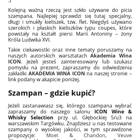
Kolejną ważną rzeczą jest szkło używane do picia
szampana. Najlepiej sprawdzi się tutaj specjalny,
długi i smukły kieliszek, tzw. flet. Niegdyś używano
szerokich i płaskich kieliszków typu coupes, które
powstały na kształt piersi Marii Antoniny – żony
Króla Ludwika XVI.
Takie ciekawostki oraz inne tematy poruszamy na
naszych autorskich warsztatach
Akademia Wina
ICON
. Jeżeli jesteś zainteresowany lub szukasz
pomysłu na prezent, zapraszamy do odwiedzenia
zakładki
AKADEMIA WINA ICON
na naszej stronie –
link podany w akapicie poniżej.
Szampan – gdzie kupić?
Jeżeli zastanawiasz się, którego szampana wybrać
zapraszamy do naszego salonu
ICON Wine &
Whisky Selection
przy ul. Głębockiej 5/u3 na
warszawskim Targówku. Znajdziesz u nas testowane
szampany o wysokiej jakości, w tym sprawdzone
propozycje:
Moet & Chandon
,
Veuve