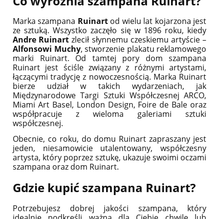
Co wyróżnia szampana Ruinart?
Marka szampana
Ruinart
od wielu lat kojarzona jest
ze sztuką. Wszystko zaczęło się w 1896 roku, kiedy
Andre Ruinart
zlecił słynnemu czeskiemu artyście –
Alfonsowi Muchy
, stworzenie plakatu reklamowego
marki Ruinart. Od tamtej pory dom szampana
Ruinart jest ściśle związany z różnymi artystami,
łączącymi tradycję z nowoczesnością. Marka Ruinart
bierze udział w takich wydarzeniach, jak
Międzynarodowe Targi Sztuki Współczesnej ARCO,
Miami Art Basel, London Design, Foire de Bale oraz
współpracuje z wieloma galeriami sztuki
współczesnej.
Obecnie, co roku, do domu Ruinart zapraszany jest
jeden, niesamowicie utalentowany, współczesny
artysta, który poprzez sztukę, ukazuje swoimi oczami
szampana oraz dom Ruinart.
Gdzie kupić szampana Ruinart?
Potrzebujesz dobrej jakości szampana, który
idealnie podkreśli ważną dla Ciebie chwilę lub