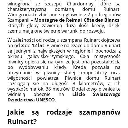
winogrona ze szczepu Chardonnay, które są
charakterystyczną odmianą domu Ruinart.
Winogrona te zbierane są głównie z 2 podregionów
Szampanii –
Montagne de Reims
i
Côte des Blancs
,
których gleby zawierają dużą ilość kredy, dzięki
czemu mają one świetne warunki do rozwoju.
W zależności od rodzaju szampana Ruinart dojrzewa
on od
3
do
12 lat
. Piwnice należące do domu Ruinart
są jednymi z największych w regionie i pochodzą z
okresu galicyjsko-rzymskiego. Cała mistyczność
piwnicy opiera się na tym, że jest ona pozostałością
po wydobywaniu kredy. Kreda pozwala na
utrzymanie w piwnicy stałej temperatury oraz
wilgotności powietrza. Piwnice domu Ruinart
rozciągają się na długość 8 kilometrów, a ich
wysokość ma ok. 38 metrów. Dodatkowo piwnice te
widnieją obecnie na
Liście Światowego
Dziedzictwa UNESCO
.
Jakie są rodzaje szampanów
Ruinart?