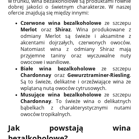
w trunku, wina bezalkoholowe są produktami równie
dobrej jakości o świetnym charakterze. W naszej
ofercie znajdują się między innymi:
Czerwone wina bezalkoholowe
ze szczepu
Merlot
oraz
Shiraz
. Wina produkowane z
odmiany Merlot są świeże i aksamitne z
akcentami dojrzałych, czerwonych owoców.
Natomiast wina z odmiany Shiraz mają
przyjemne taniny oraz wyczuwalne nuty
owocowe i waniliowe.
Białe wina bezalkoholowe
ze szczepu
Chardonnay
oraz
Gewurztraminer-Riesling
.
Są to świeże, delikatne i orzeźwiające wina ze
wplątaną nutą owoców cytrusowych.
Musujące wina bezalkoholowe
ze szczepu
Chardonnay
. To świeże wina o delikatnych
bąbelkach z charakterystycznymi nutami
owoców tropikalnych.
Jak powstają wina
bezalkoholowe?