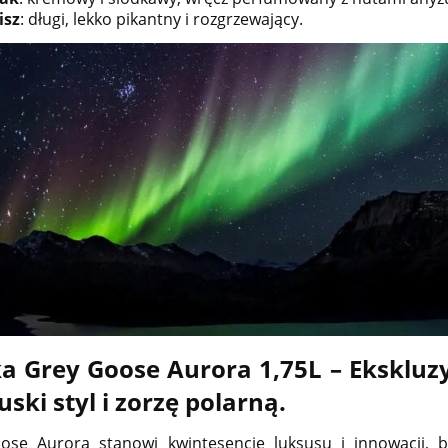
isz
: długi, lekko pikantny i rozgrzewający.
 Grey Goose Aurora 1,75L – Ekskluz
uski styl i zorzę polarną.
ose Aurora stanowi kwintesencję luksusu i innowacji, b