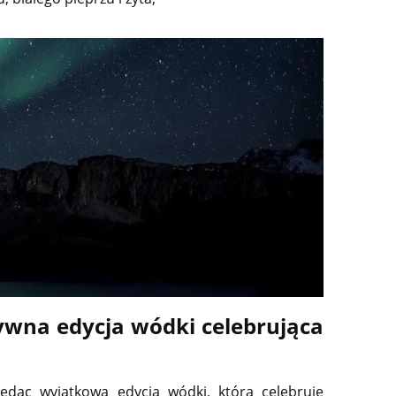
ywna edycja wódki celebrująca
ędąc wyjątkową edycją wódki, która celebruje