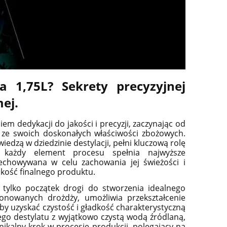
 1,75L? Sekrety precyzyjnej
mej.
m dedykacji do jakości i precyzji, zaczynając od
ej ze swoich doskonałych właściwości zbożowych.
edzą w dziedzinie destylacji, pełni kluczową rolę
 każdy element procesu spełnia najwyższe
zechowywana w celu zachowania jej świeżości i
akość finalnego produktu.
o tylko początek drogi do stworzenia idealnego
onowanych drożdży, umożliwia przekształcenie
aby uzyskać czystość i gładkość charakterystyczną
go destylatu z wyjątkowo czystą wodą źródlaną,
ikalny krok w procesie produkcji, polegający na