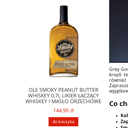
Grey Goo
kropli t
również
Zaprasza
LDEN RUM
OLE SMOKY PEANUT BUTTER
GLENFA
wyjątkow
URFERSKI
WHISKEY 0,7L LIKIER ŁĄCZĄCY
SINGL
WHISKEY I MASŁO ORZECHOWE
STARSZ
Co ch
144,90 zł
Kol
Za
do koszyka
Sm