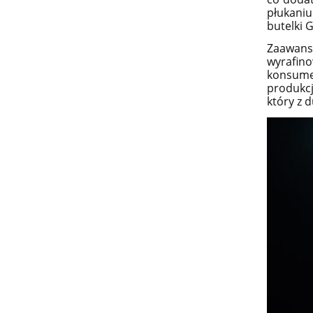
płukaniu
butelki 
Zaawans
wyrafin
konsumen
produkcj
który z 