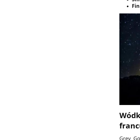
Fin
Wódka
franc
Grey Go