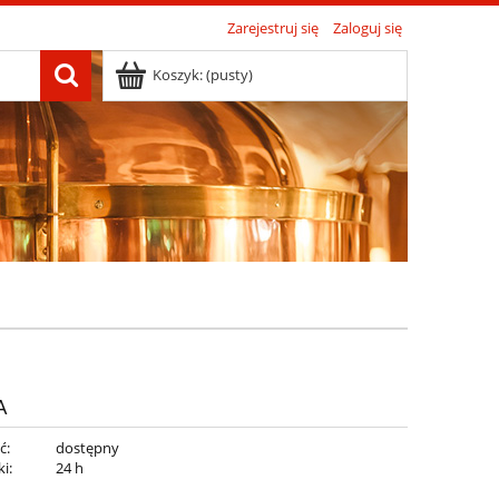
Zarejestruj się
Zaloguj się
Koszyk:
(pusty)
A
ć:
dostępny
i:
24 h