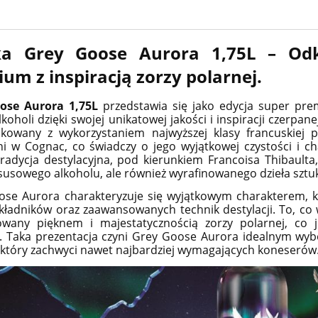
a Grey Goose Aurora 1,75L – Odk
um z inspiracją zorzy polarnej.
ose Aurora 1,75L
przedstawia się jako edycja super prem
lkoholi dzięki swojej unikatowej jakości i inspiracji czerpan
kowany z wykorzystaniem najwyższej klasy francuskiej p
ni w Cognac, co świadczy o jego wyjątkowej czystości i ch
radycja destylacyjna, pod kierunkiem Francoisa Thibaulta,
ksusowego alkoholu, ale również wyrafinowanego dzieła sztuk
se Aurora charakteryzuje się wyjątkowym charakterem, kt
składników oraz zaawansowanych technik destylacji. To, co w
rowany pięknem i majestatycznością zorzy polarnej, co 
. Taka prezentacja czyni Grey Goose Aurora idealnym wyb
 który zachwyci nawet najbardziej wymagających koneserów