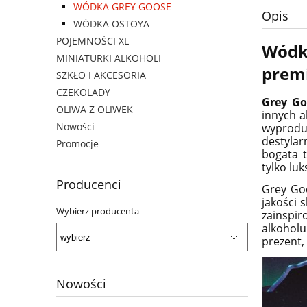
WÓDKA GREY GOOSE
Opis
WÓDKA OSTOYA
POJEMNOŚCI XL
Wódk
MINIATURKI ALKOHOLI
premi
SZKŁO I AKCESORIA
CZEKOLADY
Grey Go
OLIWA Z OLIWEK
innych a
Nowości
wyprodu
destylar
Promocje
bogata t
tylko lu
Producenci
Grey Goo
jakości 
Wybierz producenta
zainspi
alkoholu
prezent,
Nowości