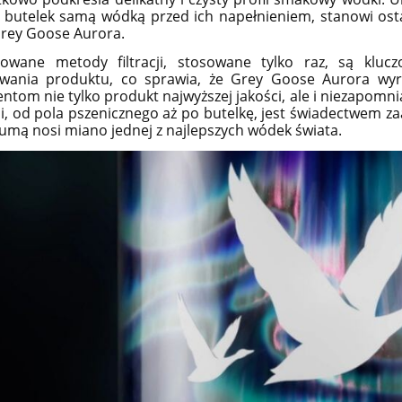
 butelek samą wódką przed ich napełnieniem, stanowi ost
Grey Goose Aurora.
owane metody filtracji, stosowane tylko raz, są kluc
owania produktu, co sprawia, że Grey Goose Aurora wyró
tom nie tylko produkt najwyższej jakości, ale i niezapomn
i, od pola pszenicznego aż po butelkę, jest świadectwem 
dumą nosi miano jednej z najlepszych wódek świata.