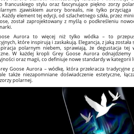
 francuskiego stylu oraz fascynujące piękno zorzy polar
larnym zjawiskiem aurory borealis, nie tylko przyciąga
. Każdy element tej edycji, od szlachetnego szkła, przez min
se, został zaprojektowany z myślą o podkreśleniu nowoc
marki.
ose Aurora to więcej niż tylko wódka – to przepus
jnych, które inspirują i zaskakują. Elegancja, z jaką została
spiracja polarnym niebem, sprawiają, że degustacja tej
czne. W każdej kropli Grey Goose Aurora odnajdziemy p
jności oraz magii, co definiuje nowe standardy w kategorii 
rey Goose Aurora – wódkę, która przekracza tradycyjne po
ale także niezapomniane doświadczenie estetyczne, łącz
zorzy polarnej.