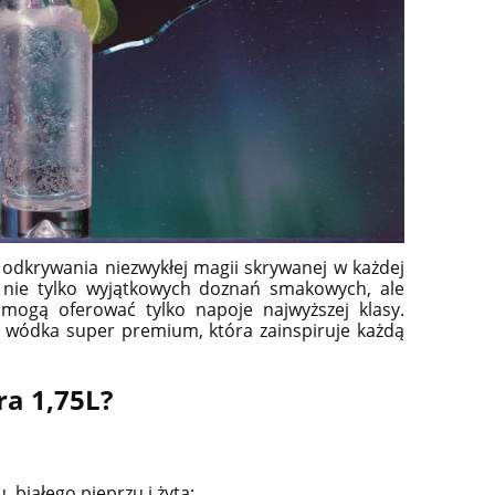
 odkrywania niezwykłej magii skrywanej w każdej
ją nie tylko wyjątkowych doznań smakowych, ale
 mogą oferować tylko napoje najwyższej klasy.
 wódka super premium, która zainspiruje każdą
Y
GLENFARCLAS 8YO WHISKY
CAMUS VS INT
SINGLE MALT 0,7L +
COGNAC 0,7
OPAKOWANIE MŁODA WHISKY
RECEPTURA 
a 1,75L?
WYCOFANA Z PRODUKCJI
159,90 zł
179,
do koszyka
do ko
białego pieprzu i żyta;