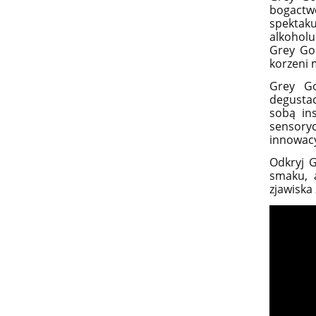
bogactwo
spektaku
alkoholu
Grey Goo
korzeni 
Grey Go
degustacy
sobą in
sensory
innowacy
Odkryj G
smaku, 
zjawiska 