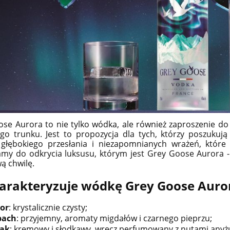
se Aurora to nie tylko wódka, ale również zaproszenie do
ego trunku. Jest to propozycja dla tych, którzy poszuku
 głębokiego przesłania i niezapomnianych wrażeń, które
my do odkrycia luksusu, którym jest Grey Goose Aurora -
RCLAS 15YO WHISKY
GLENFARCLAS 10YO WHISK
ą chwilę.
E MALT 0,7L + TUBA
SINGLE MALT 0,7L +
A WERSJA RODZINNEJ
OPAKOWANIE WHISKY Z
arakteryzuje wódkę Grey Goose Auror
WHISKY
RODZINNEJ DESTYLARNI
359,00 zł
189,00 zł
or
: krystalicznie czysty;
pach
: przyjemny, aromaty migdałów i czarnego pieprzu;
do koszyka
do koszyka
ak
: kremowy i słodkawy, wręcz perfumowany z nutami anyżu, 