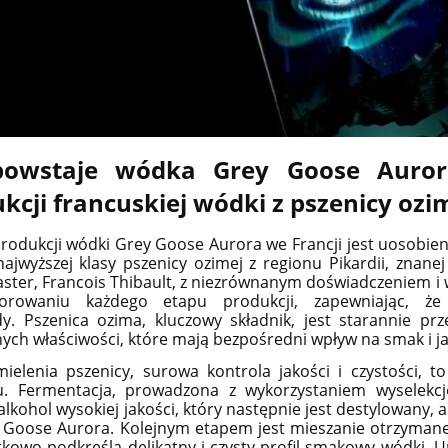
powstaje wódka Grey Goose Aurora
kcji francuskiej wódki z pszenicy ozi
rodukcji wódki Grey Goose Aurora we Francji jest uosobienie
 najwyższej klasy pszenicy ozimej z regionu Pikardii, znan
aster, Francois Thibault, z niezrównanym doświadczeniem i wi
rowaniu każdego etapu produkcji, zapewniając, że
dy.
Pszenica ozima, kluczowy składnik, jest starannie pr
ych właściwości, które mają bezpośredni wpływ na smak i j
ielenia pszenicy, surowa kontrola jakości i czystości, t
tu. Fermentacja, prowadzona z wykorzystaniem wyselekcj
alkohol wysokiej jakości, który następnie jest destylowany, 
y Goose Aurora.
Kolejnym etapem jest mieszanie otrzymane
kowo podkreśla delikatny i czysty profil smakowy wódki. Un