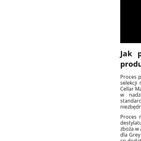
Jak 
produ
Proces p
selekcji
Cellar M
w nadzo
standar
niezbędn
Proces m
destyla
zboża w 
dla Gre
co dodat