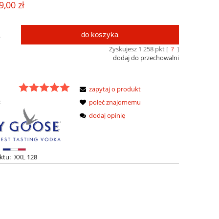
9,00 zł
do koszyka
.
Zyskujesz
1 258
pkt [
?
]
dodaj do przechowalni
zapytaj o produkt
:
poleć znajomemu
dodaj opinię
ktu:
XXL 128