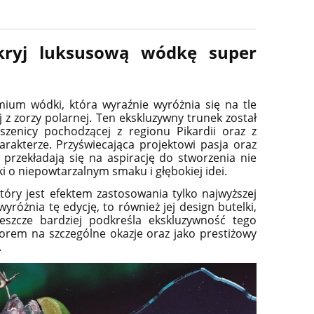
ryj luksusową wódkę super
ium wódki, która wyraźnie wyróżnia się na tle
ej z zorzy polarnej. Ten ekskluzywny trunek został
szenicy pochodzącej z regionu Pikardii oraz z
arakterze. Przyświecająca projektowi pasja oraz
 przekładają się na aspirację do stworzenia nie
i o niepowtarzalnym smaku i głębokiej idei.
óry jest efektem zastosowania tylko najwyższej
yróżnia tę edycję, to również jej design butelki,
jeszcze bardziej podkreśla ekskluzywność tego
orem na szczególne okazje oraz jako prestiżowy
.