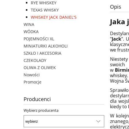
RYE WHISKEY
Opis
TEXAS WHISKY
WHISKEY JACK DANIEL'S
Jaka 
WINA
WÓDKA
Destyla
"
Jack
". 
POJEMNOŚCI XL
klasyczn
MINIATURKI ALKOHOLI
we frustr
SZKŁO I AKCESORIA
Niestety
CZEKOLADY
swoich
OLIWA Z OLIWEK
w
Birm
Nowości
whiskey.
Wojna Św
Promocje
Sprawiło
destylar
Producenci
dla wojs
kiedy to
Wybierz producenta
W kolejn
znanego
elektryc