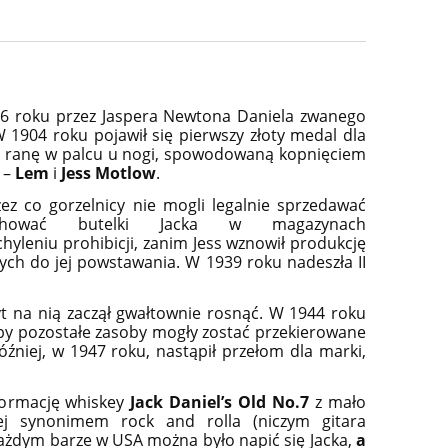
866 roku przez Jaspera Newtona Daniela zwanego
W 1904 roku pojawił się pierwszy złoty medal dla
zez ranę w palcu u nogi, spowodowaną kopnięciem
y –
Lem
i
Jess Motlow
.
z co gorzelnicy nie mogli legalnie sprzedawać
echować butelki Jacka w magazynach
uchyleniu prohibicji, zanim Jess wznowił produkcję
ych do jej powstawania. W 1939 roku nadeszła II
yt na nią zaczął gwałtownie rosnąć.
W 1944 roku
żeby pozostałe zasoby mogły zostać przekierowane
óźniej, w 1947 roku, nastąpił przełom dla marki,
sformację whiskey
Jack Daniel’s Old No.7
z mało
ej synonimem rock and rolla (niczym gitara
 każdym barze w USA można było napić się Jacka,
a