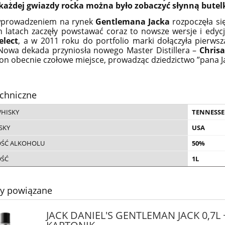
 każdej gwiazdy rocka można było zobaczyć słynną butel
wprowadzeniem na rynek
Gentlemana Jacka
rozpoczęła się
h latach zaczęły powstawać coraz to nowsze wersje i edyc
elect
, a w 2011 roku do portfolio marki dołączyła pierw
Nowa dekada przyniosła nowego Master Distillera –
Chrisa
on obecnie czołowe miejsce, prowadząc dziedzictwo ”pana Jac
chniczne
WHISKY
TENNESSE
SKY
USA
ŚĆ ALKOHOLU
50%
OŚĆ
1L
ty powiązane
RCLAS 15YO WHISKY
GLENFARCLAS 10YO WHISK
E MALT 0,7L + TUBA
SINGLE MALT 0,7L +
JACK DANIEL'S GENTLEMAN JACK 0,7L 
A WERSJA RODZINNEJ
OPAKOWANIE WHISKY Z