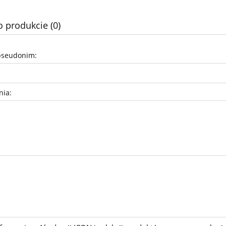
o produkcie (0)
pseudonim:
nia: