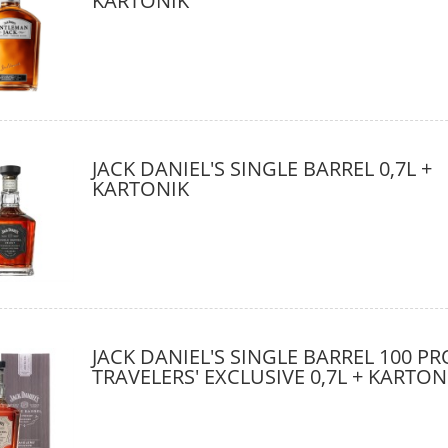
KARTONIK
WHISKY
RODZINNEJ DESTYLARNI
359,00 zł
189,00 zł
do koszyka
do koszyka
JACK DANIEL'S SINGLE BARREL 0,7L +
KARTONIK
JACK DANIEL'S SINGLE BARREL 100 P
TRAVELERS' EXCLUSIVE 0,7L + KARTON