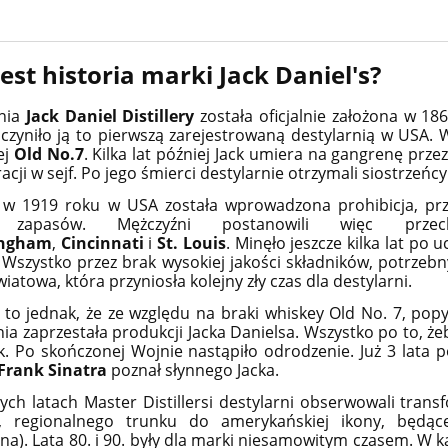
jest historia marki Jack Daniel's?
rnia
Jack Daniel Distillery
została oficjalnie założona w 1
Uczyniło ją to pierwszą zarejestrowaną destylarnią w USA. 
ej
Old No.7
. Kilka lat później Jack umiera na gangrenę pr
acji w sejf.
Po jego śmierci destylarnie otrzymali siostrzeńc
 w 1919 roku w USA została wprowadzona prohibicja, prze
 zapasów. Mężczyźni postanowili więc prz
ingham
,
Cincinnati
i
St. Louis
.
Minęło jeszcze kilka lat po 
 Wszystko przez brak wysokiej jakości składników, potrzebn
iatowa, która przyniosła kolejny zły czas dla destylarni.
 to jednak, że ze względu na braki whiskey Old No. 7, pop
nia zaprzestała produkcji Jacka Danielsa. Wszystko po to, 
k.
Po skończonej Wojnie nastąpiło odrodzenie. Już 3 lata p
Frank Sinatra
poznał słynnego Jacka.
ych latach Master Distillersi destylarni obserwowali tran
, regionalnego trunku do amerykańskiej ikony, będąc
zna). Lata 80. i 90. były dla marki niesamowitym czasem. W