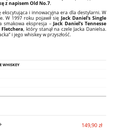
kę z napisem Old No.7
.
 ekscytująca i innowacyjna era dla destylarni. W
je. W 1997 roku pojawił się
Jack Daniel’s Single
sza smakowa ekspresja –
Jack Daniel’s Tennesse
 Fletchera
, który stanął na czele Jacka Danielsa.
ka” i jego whiskey w przyszłość.
E WHISKEY
Y
GLENFARCLAS 8YO WHISKY
CAMUS VS INT
SINGLE MALT 0,7L +
COGNAC 0,7
+
OPAKOWANIE MŁODA WHISKY
RECEPTURA 
149,90 zł