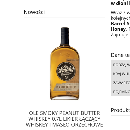
w dłoni
Nowości
Wraz z 
kolejnyc
Barrel S
Honey
.
Zajmuje 
Dane te
RODZAJ 
KRAJ WHI
ZAWARTO
POJEMN
Produk
LDEN RUM
OLE SMOKY PEANUT BUTTER
GLENFA
URFERSKI
WHISKEY 0,7L LIKIER ŁĄCZĄCY
SINGL
WHISKEY I MASŁO ORZECHOWE
STARSZ