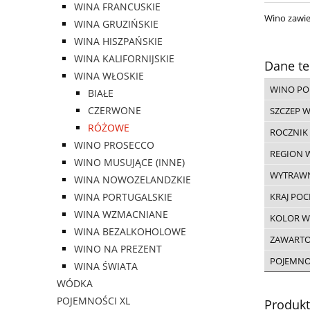
WINA FRANCUSKIE
Wino zawie
WINA GRUZIŃSKIE
WINA HISZPAŃSKIE
WINA KALIFORNIJSKIE
Dane te
WINA WŁOSKIE
WINO PO
BIAŁE
CZERWONE
SZCZEP 
RÓŻOWE
ROCZNIK
WINO PROSECCO
REGION 
WINO MUSUJĄCE (INNE)
WYTRAW
WINA NOWOZELANDZKIE
WINA PORTUGALSKIE
KRAJ PO
WINA WZMACNIANE
KOLOR W
WINA BEZALKOHOLOWE
ZAWARTO
WINO NA PREZENT
POJEMN
WINA ŚWIATA
WÓDKA
POJEMNOŚCI XL
Produk