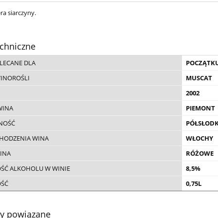
ra siarczyny.
chniczne
LECANE DLA
POCZĄTK
WINOROŚLI
MUSCAT
2002
WINA
PIEMONT
NOŚĆ
PÓŁSŁODK
CHODZENIA WINA
WŁOCHY
INA
RÓŻOWE
ŚĆ ALKOHOLU W WINIE
8,5%
OŚĆ
0,75L
ty powiązane