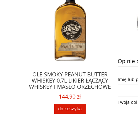
Opinie 
LDEN RUM
OLE SMOKY PEANUT BUTTER
GLENFA
Imię lub 
URFERSKI
WHISKEY 0,7L LIKIER ŁĄCZĄCY
SINGL
WHISKEY I MASŁO ORZECHOWE
STARSZ
144,90 zł
Twoja opi
do koszyka