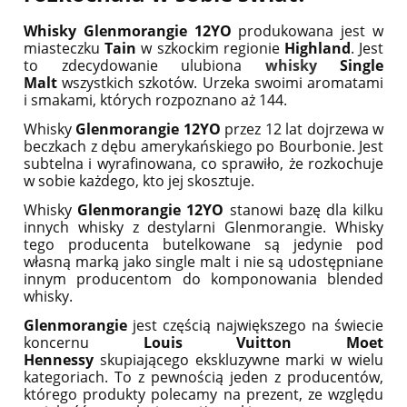
Whisky Glenmorangie 12YO
produkowana jest w
miasteczku
Tain
w szkockim regionie
Highland
. Jest
to zdecydowanie ulubiona
whisky
Single
Malt
wszystkich szkotów. Urzeka swoimi aromatami
i smakami, których rozpoznano aż 144.
Whisky
Glenmorangie 12YO
przez 12 lat dojrzewa w
beczkach z dębu amerykańskiego po Bourbonie. Jest
subtelna i wyrafinowana, co sprawiło, że rozkochuje
w sobie każdego, kto jej skosztuje.
Whisky
Glenmorangie 12YO
stanowi bazę dla kilku
innych whisky z destylarni Glenmorangie. Whisky
tego producenta butelkowane są jedynie pod
własną marką jako single malt i nie są udostępniane
innym producentom do komponowania blended
whisky.
Glenmorangie
jest częścią największego na świecie
koncernu
Louis Vuitton Moet
Hennessy
skupiającego ekskluzywne marki w wielu
kategoriach. To z pewnością jeden z producentów,
którego produkty polecamy na prezent, ze względu