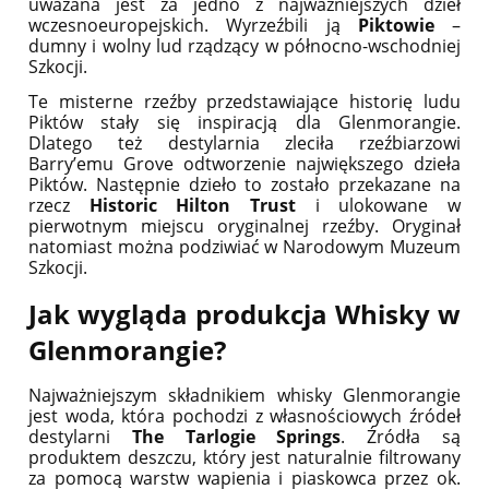
uważana jest za jedno z najważniejszych dzieł
wczesnoeuropejskich. Wyrzeźbili ją
Piktowie
–
dumny i wolny lud rządzący w północno-wschodniej
Szkocji.
Te misterne rzeźby przedstawiające historię ludu
Piktów stały się inspiracją dla Glenmorangie.
Dlatego też destylarnia zleciła rzeźbiarzowi
Barry’emu Grove odtworzenie największego dzieła
Piktów. Następnie dzieło to zostało przekazane na
rzecz
Historic Hilton Trust
i ulokowane w
pierwotnym miejscu oryginalnej rzeźby. Oryginał
natomiast można podziwiać w Narodowym Muzeum
Szkocji.
Jak wygląda produkcja Whisky w
Glenmorangie?
Najważniejszym składnikiem whisky Glenmorangie
jest woda, która pochodzi z własnościowych źródeł
destylarni
The Tarlogie Springs
. Źródła są
produktem deszczu, który jest naturalnie filtrowany
za pomocą warstw wapienia i piaskowca przez ok.