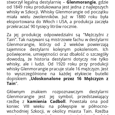
stworzył legalną destylarnię –
Glenmorangie
, gdzie
od 1849 roku produkowana jest jedna z najlepszych
whisky w Szkocji. Whisky Glenmorangie od początku
miała wielu zwolenników. Już w 1880 roku była
eksportowana do Włoch i USA, a produkcja zaczęła
przekraczać 90 tysięcy litrów rocznie.
Za jej produkcję odpowiedzialni są ”Mężczyźni z
Tain”. Tak nazywani są mistrzowie fachu w destylarni
Glenmorangie, którzy od 2 wieków powierzają
tajemnice destylarni kolejnym pokoleniom. Ich
poświęcenie, umiejętności oraz dbałość o szczegóły
dowodzą, że historia destylarni dotyczy nie tylko
whisky, ale i ludzi. Od 1920 roku przy produkcji
whisky Glenmorangie pracuje stale 16 mężczyzn. Jest
to wyszczególnione na każdej etykiecie butelki
dopiskiem „
Udoskonalone przez 16 Mężczyzn z
Tain
”.
Głównym znakiem rozpoznawczym destylarni
Glenmorangie jest jej symbol, przedstawiający
rzeźbę z
kamienia Cadboll
. Powstała ona pod
koniec VIII wieku na półwyspie w północno-
wschodniej Szkocji, w okolicy miasta Tain. Rzeźba