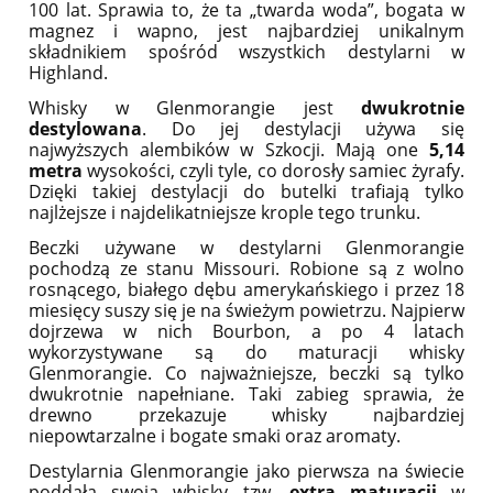
100 lat. Sprawia to, że ta „twarda woda”, bogata w
magnez i wapno, jest najbardziej unikalnym
składnikiem spośród wszystkich destylarni w
Highland.
Whisky w Glenmorangie jest
dwukrotnie
destylowana
. Do jej destylacji używa się
najwyższych alembików w Szkocji. Mają one
5,14
metra
wysokości, czyli tyle, co dorosły samiec żyrafy.
Dzięki takiej destylacji do butelki trafiają tylko
najlżejsze i najdelikatniejsze krople tego trunku.
Beczki używane w destylarni Glenmorangie
pochodzą ze stanu Missouri. Robione są z wolno
rosnącego, białego dębu amerykańskiego i przez 18
miesięcy suszy się je na świeżym powietrzu. Najpierw
dojrzewa w nich Bourbon, a po 4 latach
wykorzystywane są do maturacji whisky
Glenmorangie. Co najważniejsze, beczki są tylko
dwukrotnie napełniane. Taki zabieg sprawia, że
drewno przekazuje whisky najbardziej
niepowtarzalne i bogate smaki oraz aromaty.
Destylarnia Glenmorangie jako pierwsza na świecie
poddała swoją whisky tzw.
extra maturacji
w