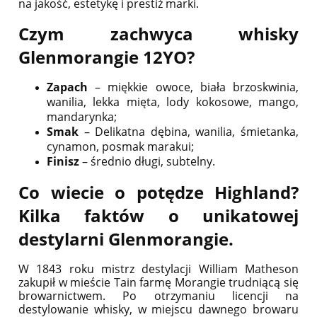
na jakość, estetykę i prestiż marki.
Czym zachwyca whisky
Glenmorangie 12YO?
Zapach
– miękkie owoce, biała brzoskwinia,
wanilia, lekka mięta, lody kokosowe, mango,
mandarynka;
Smak
– Delikatna dębina, wanilia, śmietanka,
cynamon, posmak marakui;
Finisz
– średnio długi, subtelny.
Co wiecie o potędze Highland?
Kilka faktów o unikatowej
destylarni Glenmorangie.
W 1843 roku mistrz destylacji William Matheson
zakupił w mieście Tain farmę Morangie trudniącą się
browarnictwem. Po otrzymaniu licencji na
destylowanie whisky, w miejscu dawnego browaru