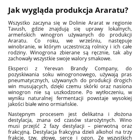
Jak wygląda produkcja Araratu?
Wszystko zaczyna się w Dolinie Ararat w regionie
Tavush, gdzie znajdują się uprawy lokalnych,
armeńskich winogron używanych do produkcji
Araratu. Co roku, we wrześniu, następuje
winobranie, w którym uczestniczą rolnicy i ich całe
rodziny. Winogrona zbierane są ręcznie, tak aby
zachowały wszystkie swoje walory smakowe.
Eksperci z Yerevan Brandy Company, do
pozyskiwania soku winogronowego, używają pras
pneumatycznych, używanych do produkcji drogich
win musujących, dzięki czemu skórki oraz nasiona
winogron nie są uszkodzone. Po wytłoczeniu, w
wyniku naturalnej fermentacji powstaje wysokiej
jakości białe wino ormiańskie.
Następnym procesem jest delikatna i złożona
destylacja, znana od czasów starożytnych. Wino
musi przejść 2 fazy destylacji – pierwotną oraz
frakcyjną. Destylacja frakcyjna dzieli alkohol na trzy
frakcje, tzw. głowę, serce i ogon. Ze wszystkich