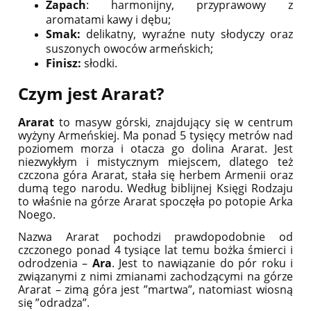
Zapach
: harmonijny, przyprawowy z
aromatami kawy i dębu;
Smak:
delikatny, wyraźne nuty słodyczy oraz
suszonych owoców armeńskich;
Finisz:
słodki.
Czym jest Ararat?
Ararat
to masyw górski, znajdujący się w centrum
wyżyny Armeńskiej. Ma ponad 5 tysięcy metrów nad
poziomem morza i otacza go dolina Ararat. Jest
niezwykłym i mistycznym miejscem, dlatego też
czczona góra Ararat, stała się herbem Armenii oraz
dumą tego narodu. Według biblijnej Księgi Rodzaju
to właśnie na górze Ararat spoczęła po potopie Arka
Noego.
Nazwa Ararat pochodzi prawdopodobnie od
czczonego ponad 4 tysiące lat temu bożka śmierci i
odrodzenia –
Ara
. Jest to nawiązanie do pór roku i
związanymi z nimi zmianami zachodzącymi na górze
Ararat – zimą góra jest ”martwa”, natomiast wiosną
się ”odradza”.