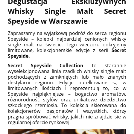
Degustacja Ekskluzywnych
Whisky Single Malt Secret
Speyside w Warszawie
Zapraszamy na wyjątkową podróż do serca regionu
Speyside – kolebki najbardziej cenionych whisky
single malt na świecie. Tego wieczoru odkryjemy
limitowane, kolekcjonerskie edycje z serii
Secret
Speyside.
Secret Speyside Collection
to starannie
wyselekcjonowana linia rzadkich whisky single malt
pochodzących z zamkniętych lub mało znanych
destylarni regionu. Edycje butelkowane są w
limitowanych ilościach i reprezentują to, co w
Speyside najpiękniejsze – bogactwo aromatów,
różnorodność stylów oraz unikatowe dziedzictwo
szkockiego rzemiosła. To kolekcja skierowana do
kolekcjonerów, pasjonatów i wszystkich, którzy
pragną spróbować whisky, jakich nie znajdzie się w
regularnej ofercie rynkowej.