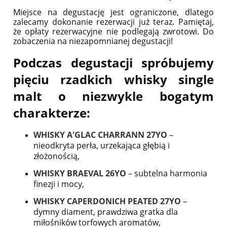
Miejsce na degustację jest ograniczone, dlatego
zalecamy dokonanie rezerwacji już teraz. Pamiętaj,
że opłaty rezerwacyjne nie podlegają zwrotowi. Do
zobaczenia na niezapomnianej degustacji!
Podczas degustacji spróbujemy
pięciu rzadkich whisky single
malt o niezwykle bogatym
charakterze:
WHISKY A'GLAC CHARRANN 27YO
–
nieodkryta perła, urzekająca głębią i
złożonością,
WHISKY BRAEVAL 26YO
– subtelna harmonia
finezji i mocy,
WHISKY CAPERDONICH PEATED 27YO
–
dymny diament, prawdziwa gratka dla
miłośników torfowych aromatów,