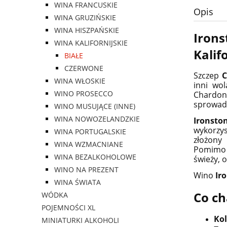
WINA FRANCUSKIE
Opis
WINA GRUZIŃSKIE
WINA HISZPAŃSKIE
Iron
WINA KALIFORNIJSKIE
Kalifo
BIAŁE
CZERWONE
Szczep
C
WINA WŁOSKIE
inni wo
WINO PROSECCO
Chardon
sprowadzi
WINO MUSUJĄCE (INNE)
WINA NOWOZELANDZKIE
Ironst
wykorzys
WINA PORTUGALSKIE
złożony
WINA WZMACNIANE
Pomimo w
WINA BEZALKOHOLOWE
świeży, 
WINO NA PREZENT
Wino
Ir
WINA ŚWIATA
Co ch
WÓDKA
POJEMNOŚCI XL
Kol
MINIATURKI ALKOHOLI