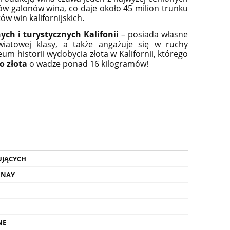
ów galonów wina, co daje około 45 milion trunku
ów win kalifornijskich.
ch i turystycznych Kalifonii
– posiada własne
iatowej klasy, a także angażuje się w ruchy
um historii wydobycia złota w Kalifornii, którego
o złota
o wadze ponad 16 kilogramów!
Y
GLENFARCLAS 8YO WHISKY
CAMUS VS INT
SINGLE MALT 0,7L +
COGNAC 0,7
OPAKOWANIE MŁODA WHISKY
RECEPTURA 
WYCOFANA Z PRODUKCJI
159,90 zł
179,
UJĄCYCH
do koszyka
do ko
NNAY
NE