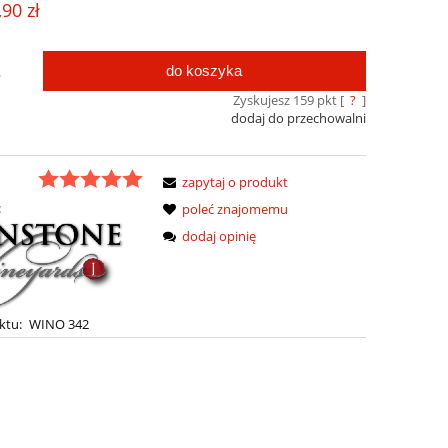
,90 zł
do koszyka
.
Zyskujesz
159
pkt [
?
]
dodaj do przechowalni
zapytaj o produkt
:
poleć znajomemu
dodaj opinię
ktu:
WINO 342