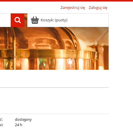
Zarejestruj się
Zaloguj się
Koszyk:
(pusty)
ć:
dostępny
i:
24 h