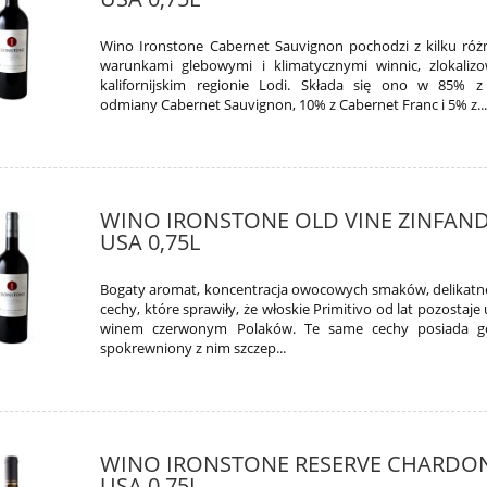
Wino Ironstone Cabernet Sauvignon pochodzi z kilku różn
warunkami glebowymi i klimatycznymi winnic, zlokali
kalifornijskim regionie Lodi. Składa się ono w 85% 
odmiany Cabernet Sauvignon, 10% z Cabernet Franc i 5% z..
WINO IRONSTONE OLD VINE ZINFAN
USA 0,75L
Bogaty aromat, koncentracja owocowych smaków, delikatne
cechy, które sprawiły, że włoskie Primitivo od lat pozostaj
winem czerwonym Polaków. Te same cechy posiada ge
spokrewniony z nim szczep...
WINO IRONSTONE RESERVE CHARDO
USA 0,75L