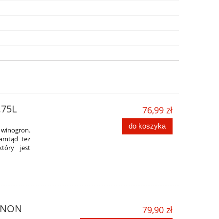
,75L
76,99 zł
do koszyka
 winogron.
tamtąd też
tóry jest
GNON
79,90 zł