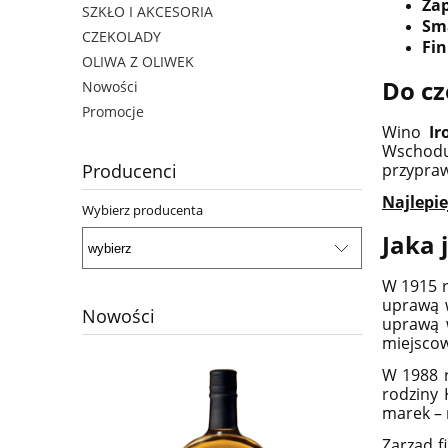
Za
SZKŁO I AKCESORIA
Sm
CZEKOLADY
Fin
OLIWA Z OLIWEK
Do c
Nowości
Promocje
Wino
Ir
Wschodu,
Producenci
przypraw
Najlepi
Wybierz producenta
Jaka 
W 1915 r
uprawą 
Nowości
uprawą 
miejsco
W 1988 
rodziny 
marek – 
Zarząd f