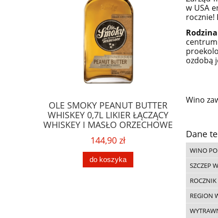
w USA e
rocznie!
Rodzina
centrum
proekolo
ozdobą j
Wino zaw
LDEN RUM
OLE SMOKY PEANUT BUTTER
GLENFA
URFERSKI
WHISKEY 0,7L LIKIER ŁĄCZĄCY
SINGL
WHISKEY I MASŁO ORZECHOWE
STARSZ
Dane te
144,90 zł
WINO PO
do koszyka
SZCZEP 
ROCZNIK
REGION 
WYTRAW