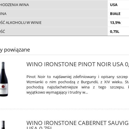
CHODZENIA WINA
USA
INA
BIAŁE
ŚĆ ALKOHOLU W WINIE
13,5%
OŚĆ
0,75L
ty powiązane
WINO IRONSTONE PINOT NOIR USA 0
Pinot Noir to najdawniej zdefiniowany i opisany szczep
Wzmianki o nim pochodzą z Burgundii, z XIV wieku. S
pochodzą najszlachetniejsze wina z tego szczepu, k
wyjątkowo wymagający i trudny w...
WINO IRONSTONE CABERNET SAUVI
USA 0,75L