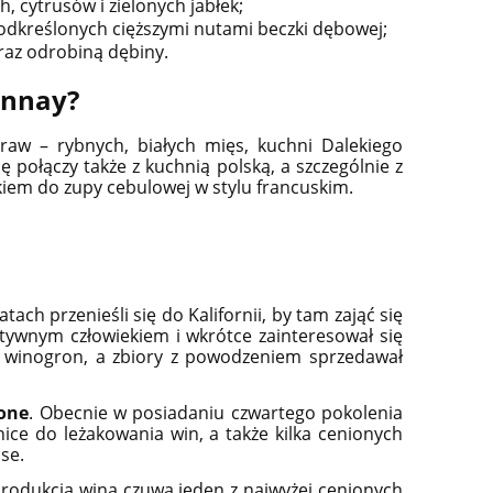
 cytrusów i zielonych jabłek;
podkreślonych cięższymi nutami beczki dębowej;
oraz odrobiną dębiny.
onnay?
raw – rybnych, białych mięs, kuchni Dalekiego
połączy także z kuchnią polską, a szczególnie z
kiem do zupy cebulowej w stylu francuskim.
ch przenieśli się do Kalifornii, by tam zająć się
tywnym człowiekiem i wkrótce zainteresował się
y winogron, a zbiory z powodzeniem sprzedawał
tone
. Obecnie w posiadaniu czwartego pokolenia
nice do leżakowania win, a także kilka cenionych
se.
 produkcją wina czuwa jeden z najwyżej cenionych