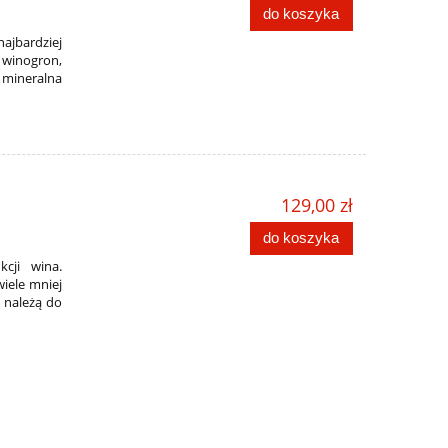
do koszyka
jbardziej
 winogron,
 mineralna
129,00 zł
do koszyka
cji wina.
iele mniej
e należą do