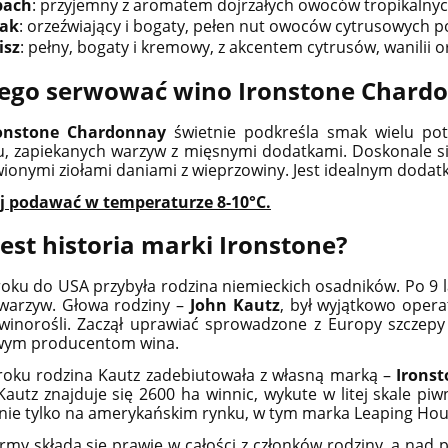
pach
: przyjemny z aromatem dojrzałych owoców tropikalnych,
ak
: orzeźwiający i bogaty, pełen nut owoców cytrusowych 
isz
: pełny, bogaty i kremowy, z akcentem cytrusów, wanilii 
zego serwować wino Ironstone Chard
onstone Chardonnay
świetnie podkreśla smak wielu pot
 zapiekanych warzyw z mięsnymi dodatkami. Doskonale się 
ionymi ziołami daniami z wieprzowiny. Jest idealnym dodat
ej podawać w temperaturze 8-10°C.
jest historia marki Ironstone?
oku do USA przybyła rodzina niemieckich osadników. Po 9 lata
warzyw. Głowa rodziny –
John Kautz
, był wyjątkowo opera
winorośli. Zaczął uprawiać sprowadzone z Europy szczep
wym producentom wina.
roku rodzina Kautz zadebiutowała z własną marką –
Irons
Kautz znajduje się 2600 ha winnic, wykute w litej skale piw
nie tylko na amerykańskim rynku, w tym marka Leaping Hou
irmy składa się prawie w całości z członków rodziny, a nad