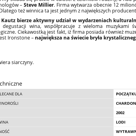
nologów –
Steve Millier
. Firma wytwarza obecnie 12 milion
 Dlatego też winnica ta jest jednym z największych producent
 Kautz bierze aktywny udział w wydarzeniach kulturalny
 degustacji wina, współpracuje z wieloma muzykami św
giczne.
Ciekawostką jest fakt, iż firma posiada również muze
est Ironstone –
największa na świecie bryła krystaliczneg
iera siarczyny.
RCLAS 15YO WHISKY
GLENFARCLAS 10YO WHISK
E MALT 0,7L + TUBA
SINGLE MALT 0,7L +
A WERSJA RODZINNEJ
OPAKOWANIE WHISKY Z
chniczne
WHISKY
RODZINNEJ DESTYLARNI
359,00 zł
189,00 zł
LECANE DLA
POCZĄTK
do koszyka
do koszyka
WINOROŚLI
CHARDO
2002
WINA
LODI
NOŚĆ
WYTRAW