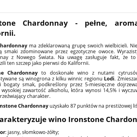
stone Chardonnay - pełne, aroma
rnii.
hardonnay
ma zdeklarowaną grupę swoich wielbicieli. Ni
lą smaki zdominowane przez egzotyczne owoce. Wyrazist
nay z Nowego Świata. Na uwagę zasługuje fakt, że to
li ten szczep jako pierwsi do Kalifornii.
one Chardonnay
to doskonałe wino z nutami cytrusów 
tywane są winogrona z kilku winnic regionu
Lodi
. Zmiesz
 i bogaty smak, podkreślony przez 5-miesięczne dojrze
ysokiej zawartość alkoholu, która wynosi 14,5% i wyczu
orzeźwiający charakter.
onstone Chardonnay
uzyskało 87 punktów na prestiżowej li
arakteryzuje wino Ironstone Chardo
or
: jasny, słomkowo-żółty;