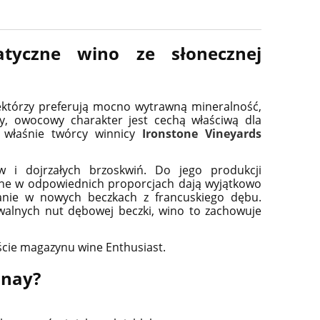
tyczne wino ze słonecznej
ektórzy preferują mocno wytrawną mineralność,
y, owocowy charakter jest cechą właściwą dla
 właśnie twórcy winnicy
Ironstone Vineyards
i dojrzałych brzoskwiń. Do jego produkcji
ane w odpowiednich proporcjach dają wyjątkowo
wanie w nowych beczkach z francuskiego dębu.
walnych nut dębowej beczki, wino to zachowuje
ście magazynu wine Enthusiast.
nnay?