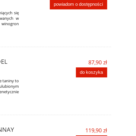
powiadom o dostępności
iących się
zowanych w
z winogron
.
DEL
87,90 zł
do koszyka
 taniny to
e ulubionym
netycznie
NNAY
119,90 zł