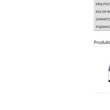
KRAJ PO
KOLOR W
ZAWARTO
POJEMN
Produk