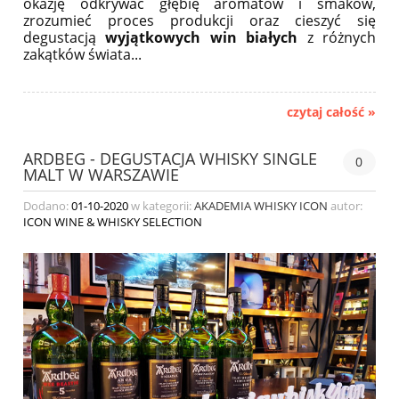
okazję odkrywać głębię aromatów i smaków,
zrozumieć proces produkcji oraz cieszyć się
degustacją
wyjątkowych win białych
z różnych
zakątków świata...
czytaj całość »
ARDBEG - DEGUSTACJA WHISKY SINGLE
0
MALT W WARSZAWIE
Dodano:
01-10-2020
w kategorii:
AKADEMIA WHISKY ICON
autor:
ICON WINE & WHISKY SELECTION