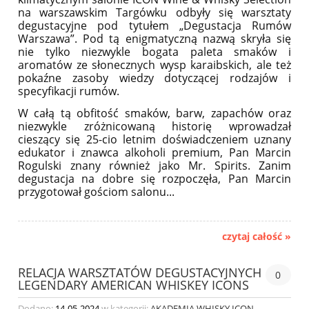
na warszawskim Targówku odbyły się warsztaty
degustacyjne pod tytułem „Degustacja Rumów
Warszawa”.
Pod tą enigmatyczną nazwą skryła się
nie tylko niezwykle bogata paleta smaków i
aromatów ze słonecznych wysp karaibskich, ale też
pokaźne zasoby wiedzy dotyczącej rodzajów i
specyfikacji rumów.
W całą tą obfitość smaków, barw, zapachów oraz
niezwykle zróżnicowaną historię wprowadzał
cieszący się 25-cio letnim doświadczeniem uznany
edukator i znawca alkoholi premium, Pan Marcin
Rogulski znany również jako Mr. Spirits.
Zanim
degustacja na dobre się rozpoczęła, Pan Marcin
przygotował gościom salonu...
czytaj całość »
RELACJA WARSZTATÓW DEGUSTACYJNYCH
0
LEGENDARY AMERICAN WHISKEY ICONS
Dodano:
14-05-2024
w kategorii:
AKADEMIA WHISKY ICON
,