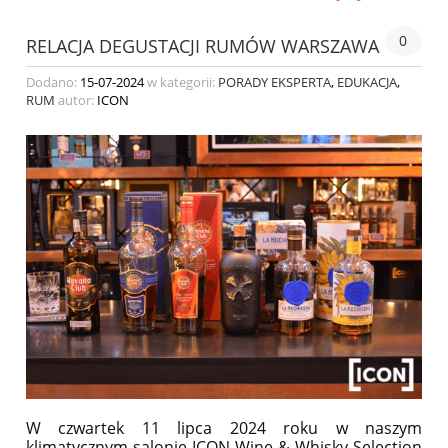
0
RELACJA DEGUSTACJI RUMÓW WARSZAWA
Dodano:
15-07-2024
w kategorii:
PORADY EKSPERTA
,
EDUKACJA
,
RUM
autor:
ICON
W czwartek 11 lipca 2024 roku w naszym
klimatycznym salonie ICON Wine & Whisky Selection