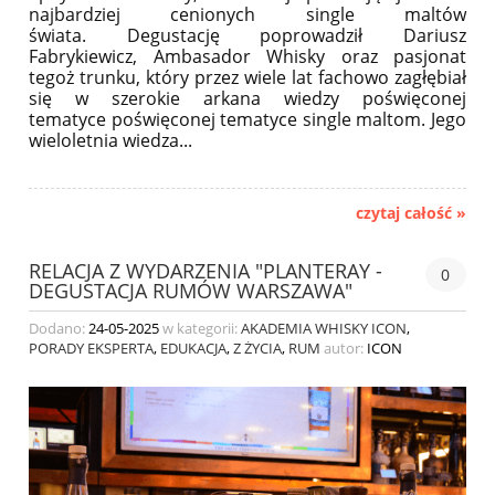
najbardziej cenionych single maltów
świata.
Degustację poprowadził Dariusz
Fabrykiewicz, Ambasador Whisky oraz pasjonat
tegoż trunku, który przez wiele lat fachowo zagłębiał
się w szerokie arkana wiedzy poświęconej
tematyce poświęconej tematyce single maltom. Jego
wieloletnia wiedza...
czytaj całość »
RELACJA Z WYDARZENIA "PLANTERAY -
0
DEGUSTACJA RUMÓW WARSZAWA"
Dodano:
24-05-2025
w kategorii:
AKADEMIA WHISKY ICON
,
PORADY EKSPERTA
,
EDUKACJA
,
Z ŻYCIA
,
RUM
autor:
ICON