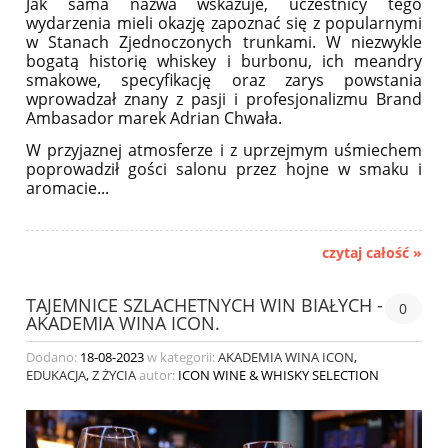
Jak sama nazwa wskazuje, uczestnicy tego
wydarzenia mieli okazję zapoznać się z popularnymi
w Stanach Zjednoczonych trunkami.
W niezwykle
bogatą historię whiskey i burbonu, ich meandry
smakowe, specyfikację oraz zarys powstania
wprowadzał znany z pasji i profesjonalizmu Brand
Ambasador marek Adrian Chwała.
W przyjaznej atmosferze i z uprzejmym uśmiechem
poprowadził gości salonu przez hojne w smaku i
aromacie...
czytaj całość »
TAJEMNICE SZLACHETNYCH WIN BIAŁYCH -
0
AKADEMIA WINA ICON.
Dodano:
18-08-2023
w kategorii:
AKADEMIA WINA ICON
,
EDUKACJA
,
Z ŻYCIA
autor:
ICON WINE & WHISKY SELECTION