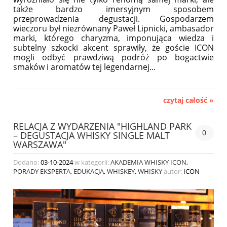
także bardzo imersyjnym sposobem
przeprowadzenia degustacji.
Gospodarzem
wieczoru był niezrównany Paweł Lipnicki, ambasador
marki, którego charyzma, imponująca wiedza i
subtelny szkocki akcent sprawiły, że goście ICON
mogli odbyć prawdziwą podróż po bogactwie
smaków i aromatów tej legendarnej
...
czytaj całość »
RELACJA Z WYDARZENIA "HIGHLAND PARK
0
– DEGUSTACJA WHISKY SINGLE MALT
WARSZAWA"
Dodano:
03-10-2024
w kategorii:
AKADEMIA WHISKY ICON
,
PORADY EKSPERTA
,
EDUKACJA
,
WHISKEY
,
WHISKY
autor:
ICON