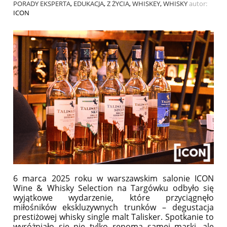
PORADY EKSPERTA
,
EDUKACJA
,
Z ŻYCIA
,
WHISKEY
,
WHISKY
autor:
ICON
6 marca 2025 roku w warszawskim salonie ICON
Wine & Whisky Selection na Targówku odbyło się
wyjątkowe wydarzenie, które przyciągnęło
miłośników ekskluzywnych trunków – degustacja
prestiżowej whisky single malt Talisker. Spotkanie to
wyróżniało się nie tylko renomą samej marki, ale