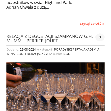
uczestników w świat Highland Park.
Adrian Chwała z dużą...
czytaj całość »
RELACJA Z DEGUSTACJI SZAMPANÓW G.H.
0
MUMM + PERRIER-JOUET
Dodano:
22-08-2024
w kategorii:
PORADY EKSPERTA
,
AKADEMIA
WINA ICON
,
EDUKACJA
,
Z ŻYCIA
autor:
ICON