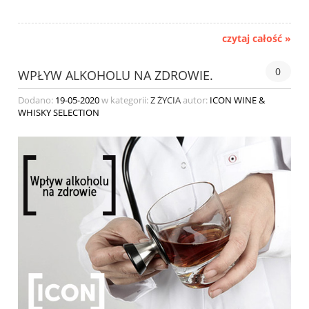
czytaj całość »
0
WPŁYW ALKOHOLU NA ZDROWIE.
Dodano:
19-05-2020
w kategorii:
Z ŻYCIA
autor:
ICON WINE &
WHISKY SELECTION