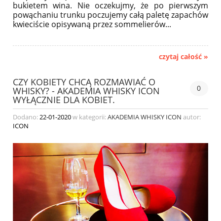
bukietem wina. Nie oczekujmy, że po pierwszym
powąchaniu trunku poczujemy całą paletę zapachów
kwieciście opisywaną przez sommelierów...
czytaj całość »
CZY KOBIETY CHCĄ ROZMAWIAĆ O
0
WHISKY? - AKADEMIA WHISKY ICON
WYŁĄCZNIE DLA KOBIET.
Dodano:
22-01-2020
w kategorii:
AKADEMIA WHISKY ICON
autor:
ICON