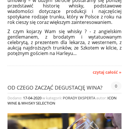
umowny – w dużym skrócie postaramy się poniżej
przedstawić historię whisky, podstawowe
wiadomości dotyczące produkcji i najczęściej
spotykane rodzaje trunku, który w Polsce z roku na
rok cieszy się coraz większym zainteresowaniem.
Z czym kojarzy Wam się whisky ? - z angielskim
gentlemanem, z brodatym i wytatuowanym
celebrytą, z prezentem dla lekarza, z westernem, z
aukcją najdroższych trunków, ze Szkotem w kilcie, z
potężnym gościem na Harleyu...
czytaj całość »
0
OD CZEGO ZACZĄĆ DEGUSTACJĘ WINA?
Dodano:
17-04-2020
w kategorii:
PORADY EKSPERTA
autor:
ICON
WINE & WHISKY SELECTION