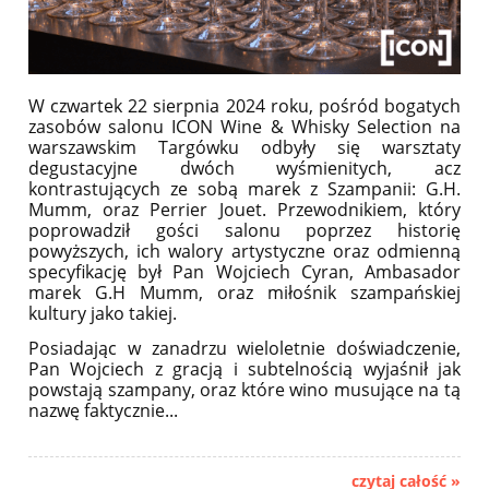
W czwartek 22 sierpnia 2024 roku, pośród bogatych
zasobów salonu ICON Wine & Whisky Selection na
warszawskim Targówku odbyły się warsztaty
degustacyjne dwóch wyśmienitych, acz
kontrastujących ze sobą marek z Szampanii: G.H.
Mumm, oraz Perrier Jouet.
Przewodnikiem, który
poprowadził gości salonu poprzez historię
powyższych, ich walory artystyczne oraz odmienną
specyfikację był Pan Wojciech Cyran, Ambasador
marek G.H Mumm, oraz miłośnik szampańskiej
kultury jako takiej.
Posiadając w zanadrzu wieloletnie doświadczenie,
Pan Wojciech z gracją i subtelnością wyjaśnił jak
powstają szampany, oraz które wino musujące na tą
nazwę faktycznie...
czytaj całość »