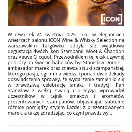
W czwartek 24 kwietnia 2025 roku, w eleganckich
wnętrzach salonu ICON Wine & Whisky Selection na
warszawskim Targówku odbyła się wyjątkowa
degustacja dwóch ikon Szampanii: Moët & Chandon
oraz Veuve Clicquot. Przewodnikiem tej ekskluzywnej
podróży po świecie bąbelków był Stanisław Domin –
ambasador marek oraz znawca sztuki szampańskiej,
którego pasja, ogromna wiedza i ponad dwie dekady
doświadczenia sprawiły, że wydarzenie zamieniło się
w prawdziwą celebrację smaku i tradycji. Pan
Stanisław z wielką swadą i precyzją wprowadził
uczestników w tajniki smaków i aromatów
prezentowanych szampanów, objaśniając subtelne
różnice pomiędzy stylem każdej z prezentowanych
marek, a także zdradzając, co czyni prawdziwy...
czytaj całość »