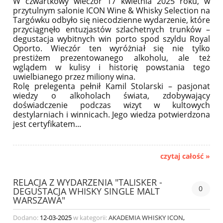
W czwartkowy wieczór 17 kwietnia 2025 roku, w
przytulnym salonie ICON Wine & Whisky Selection na
Targówku odbyło się niecodzienne wydarzenie, które
przyciągnęło entuzjastów szlachetnych trunków –
degustacja wybitnych win porto spod szyldu Royal
Oporto. Wieczór ten wyróżniał się nie tylko
prestiżem prezentowanego alkoholu, ale też
wglądem w kulisy i historię powstania tego
uwielbianego przez miliony wina.
Rolę prelegenta pełnił Kamil Stolarski – pasjonat
wiedzy o alkoholach świata, zdobywający
doświadczenie podczas wizyt w kultowych
destylarniach i winnicach. Jego wiedza potwierdzona
jest certyfikatem...
czytaj całość »
RELACJA Z WYDARZENIA "TALISKER -
0
DEGUSTACJA WHISKY SINGLE MALT
WARSZAWA"
Dodano:
12-03-2025
w kategorii:
AKADEMIA WHISKY ICON
,