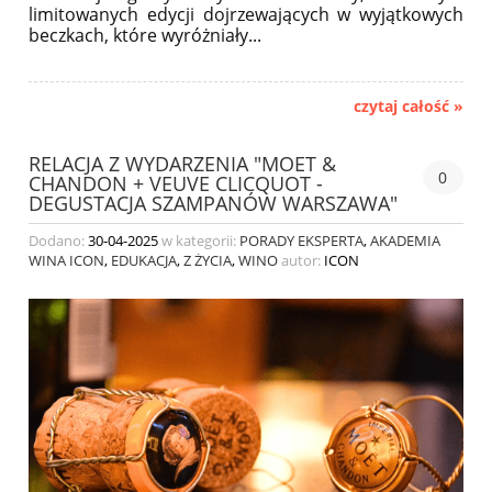
limitowanych edycji dojrzewających w wyjątkowych
beczkach, które wyróżniały.
..
czytaj całość »
RELACJA Z WYDARZENIA "MOET &
0
CHANDON + VEUVE CLICQUOT -
DEGUSTACJA SZAMPANÓW WARSZAWA"
Dodano:
30-04-2025
w kategorii:
PORADY EKSPERTA
,
AKADEMIA
WINA ICON
,
EDUKACJA
,
Z ŻYCIA
,
WINO
autor:
ICON